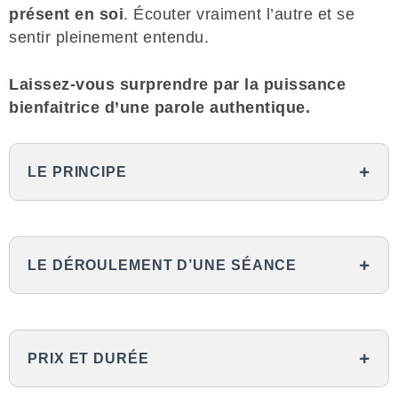
présent en soi
. Écouter vraiment l’autre et se
sentir pleinement entendu.
Laissez-vous surprendre par la puissance
bienfaitrice d’une parole authentique.
LE PRINCIPE
LE DÉROULEMENT D’UNE SÉANCE
Après un temps de centrage, dans une
atmosphère sereine, chacun et chacune peut,
PRIX ET DURÉE
à partir de son ressenti, témoigner de son