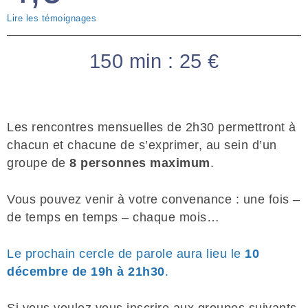
Lire les témoignages
Trouver un équilibre entre Sensibilité et
Puissance et constater qu’elles peuvent
150 min : 25 €
cohabiter sans contradiction.
Je me porte garant d’un cadre sécurisant qui
permet d’explorer ce qui est là, sans tabou, ni
Les rencontres mensuelles de 2h30 permettront à
jugement.
chacun et chacune de s’exprimer, au sein d’un
groupe de
8 personnes maximum
.
Vous pouvez venir à votre convenance : une fois –
de temps en temps – chaque mois…
Le prochain cercle de parole aura lieu le
10
décembre de 19h à 21h30
.