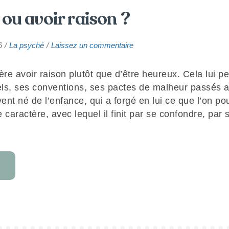
ou avoir raison ?
sur
6
La psyché
Laissez un commentaire
Être
heureux
e avoir raison plutôt que d’être heureux. Cela lui pe
ou
ls, ses conventions, ses pactes de malheur passés 
avoir
raison ?
vent né de l’enfance, qui a forgé en lui ce que l’on po
e caractère, avec lequel il finit par se confondre, par 
« ÊTRE
HEUREUX
OU
AVOIR
RAISON ? »