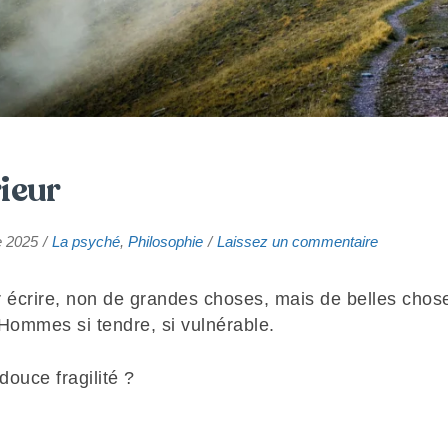
ieur
sur
 2025
La psyché
,
Philosophie
Laissez un commentaire
Chemin
intérieur
écrire, non de grandes choses, mais de belles chose
ommes si tendre, si vulnérable.
ouce fragilité ?