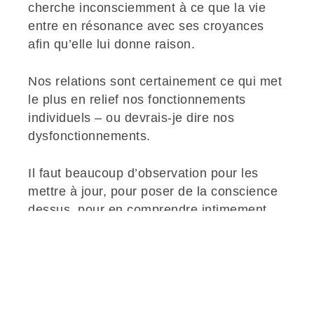
cherche inconsciemment à ce que la vie
entre en résonance avec ses croyances
afin qu’elle lui donne raison.
Nos relations sont certainement ce qui met
le plus en relief nos fonctionnements
individuels – ou devrais-je dire nos
dysfonctionnements.
Il faut beaucoup d’observation pour les
mettre à jour, pour poser de la conscience
dessus, pour en comprendre intimement
l’origine, jusque dans la chair, et pouvoir
enfin s’en défaire.
Il devient alors possible de leur dire au
revoir, en les remerciant pour ce qu’ils ont